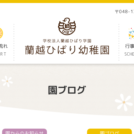
〒048-
流れ
行
ORT
SCH
園ブログ
園からのお知らせ
園ブログ