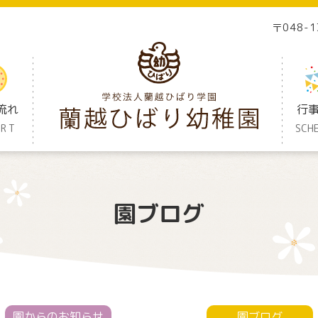
〒048-
流れ
行
ORT
SCH
園ブログ
園からのお知らせ
園ブログ