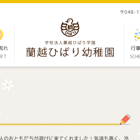
〒048-
流れ
行
ORT
SCH
人のおともだちが遊びに来てくれました！気温も高く、冷