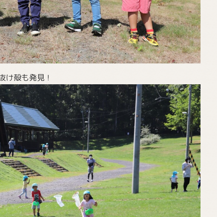
抜け殻も発見！