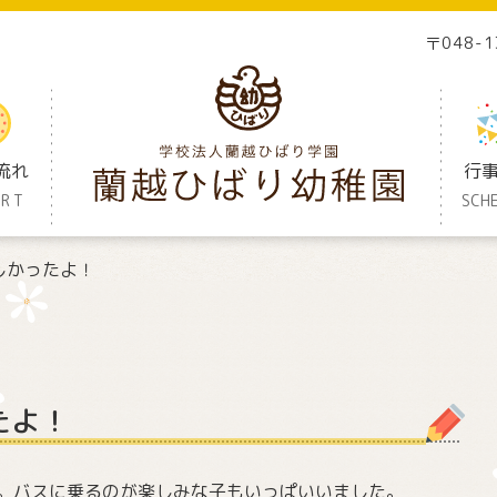
〒048-
流れ
行
ORT
SCH
しかったよ！
たよ！
。バスに乗るのが楽しみな子もいっぱいいました。