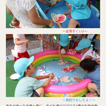
～金魚すくい♪～
～魚釣りもしたよ！～
先生が作った金魚と魚に、子ども達はワクワク♪暑さを吹き飛