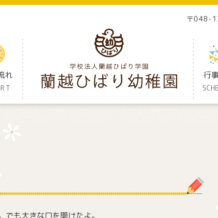
〒048-
流れ
行
ORT
SCH
。でも大きな口を開けたよ。